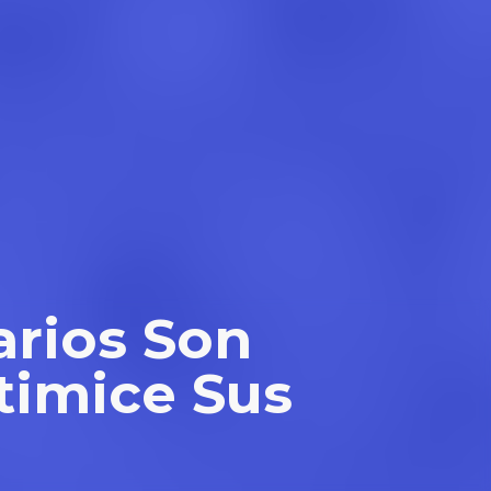
arios Son
ptimice Sus